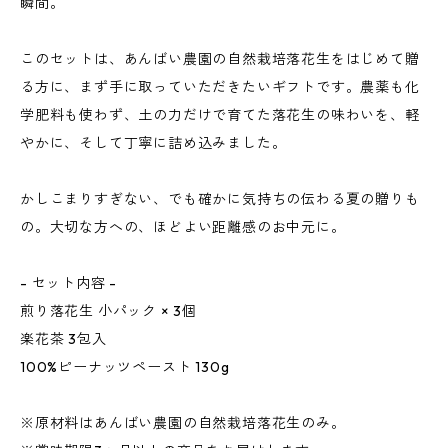
瞬間。
このセットは、あんばい農園の自然栽培落花生をはじめて贈
る方に、まず手に取っていただきたいギフトです。農薬も化
学肥料も使わず、土の力だけで育てた落花生の味わいを、軽
やかに、そして丁寧に詰め込みました。
かしこまりすぎない、でも確かに気持ちの伝わる夏の贈りも
の。大切な方への、ほどよい距離感のお中元に。
- セット内容 -
煎り落花生 小パック × 3個
楽花茶 3包入
100%ピーナッツペースト 130g
※原材料はあんばい農園の自然栽培落花生のみ。