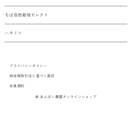
「あわ雪」ギフトセット
ちば自然栽培セレクト
ハチミツ
プライバシーポリシー
特定商取引法に基づく表記
会員規約
© あんばい農園オンラインショップ