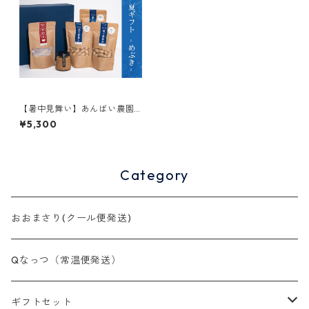
【暑中見舞い】あんばい農園
の自然栽培落花生ギフト「め
¥5,300
ぶき」
Category
おおまさり(クール便発送)
Qなっつ（常温便発送）
ギフトセット