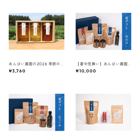
あんばい農園の2026 季節のハ
【暑中見舞い】あんばい農園
チミツ食べ比べ3本セット
の自然栽培落花生ギフト「み
¥3,760
¥10,000
(春・初夏・夏)各100g【ギフ
のり」
トBOX入り・期間限定・非加
熱・無加糖】