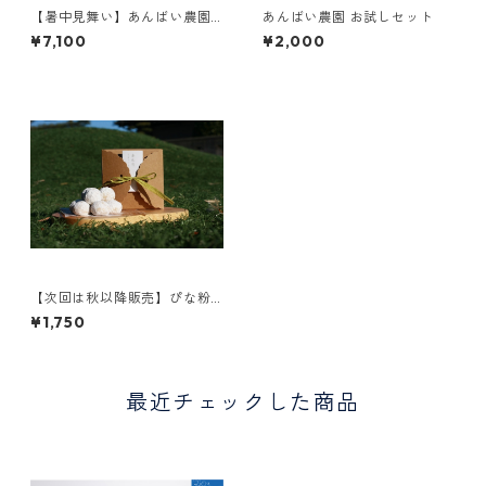
【暑中見舞い】あんばい農園
あんばい農園 お試しセット
の自然栽培落花生ギフト「は
¥7,100
¥2,000
ぐくみ」
【次回は秋以降販売】ぴな粉
のスノーボールクッキー「あ
¥1,750
わ雪」 10個入り１箱
最近チェックした商品