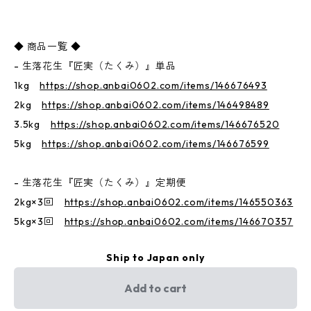
◆ 商品一覧 ◆
- 生落花生『匠実（たくみ）』単品
1kg
https://shop.anbai0602.com/items/146676493
2kg
https://shop.anbai0602.com/items/146498489
3.5kg
https://shop.anbai0602.com/items/146676520
5kg
https://shop.anbai0602.com/items/146676599
- 生落花生『匠実（たくみ）』定期便
2kg×3回
https://shop.anbai0602.com/items/146550363
5kg×3回
https://shop.anbai0602.com/items/146670357
Ship to Japan only
Add to cart