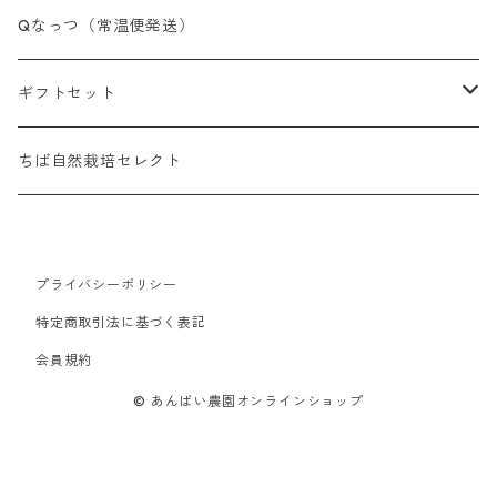
Qなっつ（常温便発送）
ギフトセット
「あわ雪」ギフトセット
ちば自然栽培セレクト
プライバシーポリシー
特定商取引法に基づく表記
会員規約
© あんばい農園オンラインショップ